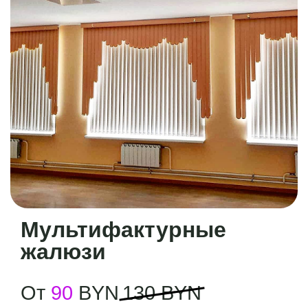
Мультифактурные
жалюзи
От
90
BYN
130 BYN