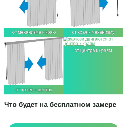
от механизма к краю
от края к механизму
от центра к краям
от краёв к центру
Что будет на бесплатном замере