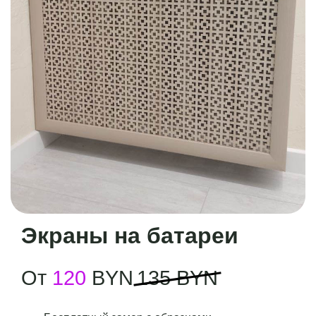
Экраны на батареи
От
120
BYN
135 BYN